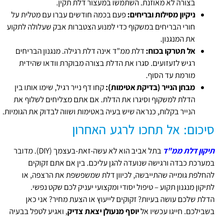
בצורה לא מאוזנת. השתמשו במעצור דלת תקין.
ניקיון מסילות ובריחים:
פעם בכמה חודשים עברו עם מטלית על
חורי הבריחים במשקוף כדי למנוע הצטברות אבק שעלולה לתקוע
את המנגנון.
אל תטרקו בכוח:
דלת ממ"ד אינה דלת רגילה. מנגנון הבריחים
רגיש לזעזועים. סגרו את הדלת בצורה מבוקרת וודאו שהידית
מורמת עד הסוף.
מבחן הנייר (בדיקת אטימות):
קחו דף נייר רגיל, שימו אותו בין
הדלת למשקוף וסיגרו את הדלת. אם אתם מצליחים לשלוף את
הנייר בקלות, כנראה שיש בעיה באטימות ושווה לבדוק את הגומיות.
סיכום: אל תחכו לרגע האחרון
תיקון דלת ממ"ד
בתל אביב הוא לא עשה-זאת-בעצמך (DIY). מדובר
במערכת כבדה ורגישה שנועדה להגן עליכם. בין אם אתם זקוקים
להחלפת גומייה שהתייבשה, לכיוון דלת שמשפשפת את הרצפה, או
לתיקון מנגנון תקוע – טיפול יסודי ומקצועי יעניק לכם שקט נפשי.
הדלת שלכם עושה בעיות? זקוקים לייעוץ או הצעת מחיר? אני כאן
בשבילכם. חייגו עכשיו אל
יוסף מנעולן יצאת צדיק
, ואגיע לטפל בבעיה