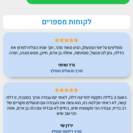
לקוחות מספרים





ממליצים על יוסי המנעולן, הגיע מאוד מהר, תוך שניה הצליח לפרוץ את
הדלת, נתן לנו מנעול, מפתחות, אחלה בן אדם, חייכן, ממש מגניב, תודה
ורד ואיתי
פורץ מנעולים מומלץ





בשעה 3 בלילה נזקקתי לפריצת דלת, לאחר יום עבודה ארוך במטבח, זו דלת
קשה, לא ראיתי סבלנות כזו, הוא עשה את העבודה עם מנעולים מקוריים של
רב בריח, עבודה הכי מקצועית שיש, בחיים לא עבדתי עם כזה בן אדם, אתה
הכי טוב שיש
ירדן שי
פורץ דלתות מומלץ