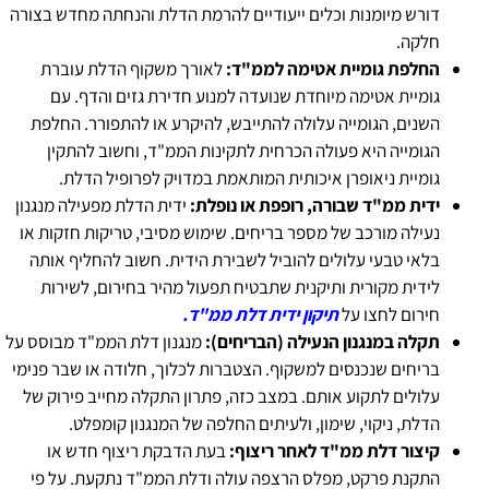
דורש מיומנות וכלים ייעודיים להרמת הדלת והנחתה מחדש בצורה
חלקה.
החלפת גומיית אטימה לממ"ד:
לאורך משקוף הדלת עוברת
גומיית אטימה מיוחדת שנועדה למנוע חדירת גזים והדף. עם
השנים, הגומייה עלולה להתייבש, להיקרע או להתפורר. החלפת
הגומייה היא פעולה הכרחית לתקינות הממ"ד, וחשוב להתקין
גומיית ניאופרן איכותית המותאמת במדויק לפרופיל הדלת.
ידית ממ"ד שבורה, רופפת או נופלת:
ידית הדלת מפעילה מנגנון
נעילה מורכב של מספר בריחים. שימוש מסיבי, טריקות חזקות או
בלאי טבעי עלולים להוביל לשבירת הידית. חשוב להחליף אותה
לידית מקורית ותיקנית שתבטיח תפעול מהיר בחירום, לשירות
חירום לחצו על
תיקון ידית דלת ממ"ד.
תקלה במנגנון הנעילה (הבריחים):
מנגנון דלת הממ"ד מבוסס על
בריחים שנכנסים למשקוף. הצטברות לכלוך, חלודה או שבר פנימי
עלולים לתקוע אותם. במצב כזה, פתרון התקלה מחייב פירוק של
הדלת, ניקוי, שימון, ולעיתים החלפה של המנגנון קומפלט.
קיצור דלת ממ"ד לאחר ריצוף:
בעת הדבקת ריצוף חדש או
התקנת פרקט, מפלס הרצפה עולה ודלת הממ"ד נתקעת. על פי