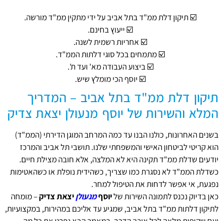
☑️ תיקון דלת ממ"ד בתל אביב על ידי מתקין ממ"ד מורשה.
☑️ ייעוץ בחינם.
☑️ אחריות רשמית לשנה.
☑️ מתמחים בכל סוגי דלתות הממ"ד.
☑️ ביצוע העבודה מא' ועד ת'.
☑️ יוסף הכי מומלץ שיש.
תיקון דלת ממ"ד בתל אביב – המדריך
המלא והשירות של יוסף מנעולן יצאת צדיק
בשנים האחרונות, כולנו הבנו עד כמה המרחב המוגן הדירתי (הממ"ד)
הוא קריטי לביטחון האישי והמשפחתי שלנו. תושבי תל אביב והמרכז
יודעים שדלת ממ"ד תקינה היא לא המלצה, אלא חובה מצילת חיים.
כשדלת הממ"ד לא נסגרת כמו שצריך, כשהידית נופלת או כשהאטימות
נפגעת, אי אפשר לדחות את הטיפול למחר.
כאן בדיוק נכנס לתמונה השירות של
יוסף
מנעולן
יצאת צדיק
– מומחה
לתיקון דלתות ממ"ד בתל אביב, שמגיע עד אליכם במהירות, במקצועיות,
ועם שקיפות מלאה לכל אורך הדרך. במאמר הבא נפרט את כל מה