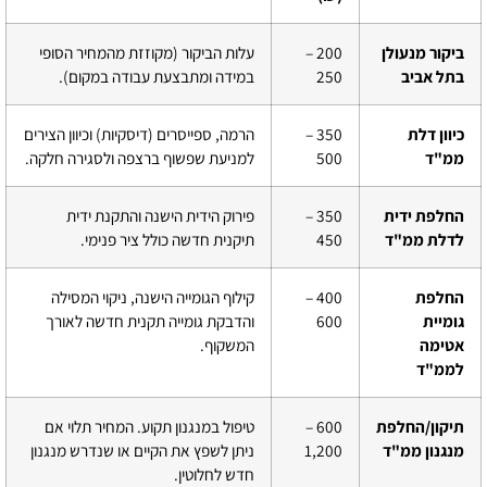
ביקור מנעולן
200 –
עלות הביקור (מקוזזת מהמחיר הסופי
בתל אביב
250
במידה ומתבצעת עבודה במקום).
כיוון דלת
350 –
הרמה, ספייסרים (דיסקיות) וכיוון הצירים
ממ"ד
500
למניעת שפשוף ברצפה ולסגירה חלקה.
החלפת ידית
350 –
פירוק הידית הישנה והתקנת ידית
לדלת ממ"ד
450
תיקנית חדשה כולל ציר פנימי.
החלפת
400 –
קילוף הגומייה הישנה, ניקוי המסילה
גומיית
600
והדבקת גומייה תקנית חדשה לאורך
אטימה
המשקוף.
לממ"ד
תיקון/החלפת
600 –
טיפול במנגנון תקוע. המחיר תלוי אם
מנגנון ממ"ד
1,200
ניתן לשפץ את הקיים או שנדרש מנגנון
חדש לחלוטין.