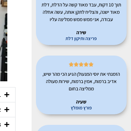
תוך 10 דקות, עבד מאוד קשה על הדלת, דלת
מאוד ישנה, והצליח לתקן אותה, עשה אחלה
עבודה, אני ממש ממש ממליצה עליו
שירה
פריצה ותיקון דלת





הזמנתי את יוסי המנעולן הגיע הכי מהר שיש,
אדיב ברמות, אמין ברמות, שירות מעולה
ממליצה בחום
1. למה דלת המ
שעיה
פורץ מומלץ
2. האם מותר 
3. איך יודעים 