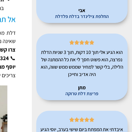
בה
אבי
החלפת צילינדר בדלת פלדלת
אל תח
דלת ממ"
שאינה נ





צרו קשר
הוא הגיע אלי תוך 10 דקות, תוך 3 שניות הדלת
3324
📞
נפרצה, הוא פשוט חסך לי את כל ההמתנה של
יוסף מנ
הלילה, בלי קשר למחיר שממש ממש שווה, הוא
היה אדיב וחייכן
צריכים 
מתן
פריצת דלת טרוקה





איבדתי את המפתח ביום שישי בערב, יוסי הגיע