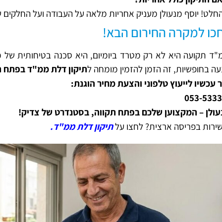
חלט! יוסף מנעולן מעניק אחריות מלאה על העבודה ועל החלקים שה
כו למקרה החירום הבא!
ד תקועה היא לא רק מטרד ביומיום, היא סכנה בטיחותית של ממ
עה בחופשיות, זה הזמן להזמין מומחה ל
תיקון דלת ממ"ד בפתח ת
 עכשיו לייעוץ טלפוני והצעת מחיר הוגנת:
053-533
עולן – המקצוען שלכם בפתח תקווה, בסטנדרט של צדיק!
שירות בפריסה ארצית? לחצו על
תיקון דלת ממ"ד.