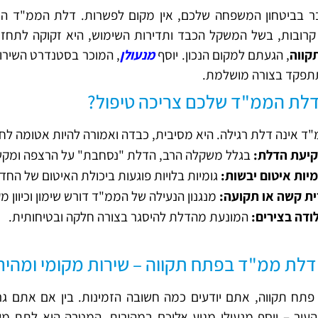
 בביטחון המשפחה שלכם, אין מקום לפשרות. דלת הממ"ד היא
קרובות, בשל המשקל הכבד ותדירות השימוש, היא זקוקה לתחז
קווה
, הגעתם למקום הנכון. יוסף
מנעולן
, המוכר בסטנדרט השירות
תפקד בצורה מושלמת.
לת הממ"ד שלכם צריכה טיפול?
ד אינה דלת רגילה. היא מסיבית, כבדה ואמורה להיות אטומה לחלוט
יעת הדלת:
בגלל משקלה הרב, הדלת "נסחבת" על הרצפה ומקש
מיות איטום יבשות:
גומיות בלויות פוגעות ביכולת האיטום של החדר
ית קשה או תקועה:
מנגנון הנעילה של הממ"ד דורש שימון וכיוון מק
ודה בצירים:
המונעת מהדלת להיסגר בצורה חלקה ובטיחותית.
 דלת ממ"ד בפתח תקווה – שירות מקומי ומהיר
פתח תקווה, אתם יודעים כמה חשובה הזמינות. בין אם אתם ג
עיר – יוסף מנעולן מגיע אליכם במהירות. המטרה היא לתת מ