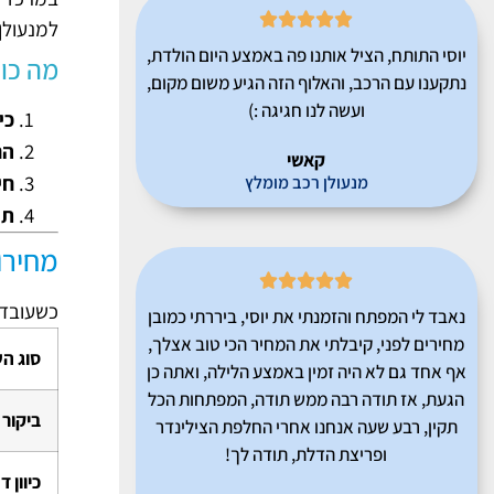





למנעולן
יוסי התותח, הציל אותנו פה באמצע היום הולדת,
מה כול
נתקענו עם הרכב, והאלוף הזה הגיע משום מקום,
ועשה לנו חגיגה :)
כי
הח
קאשי
חי
מנעולן רכב מומלץ
תי
מחירו





כשעובדי
נאבד לי המפתח והזמנתי את יוסי, ביררתי כמובן
מחירים לפני, קיבלתי את המחיר הכי טוב אצלך,
סוג הש
אף אחד גם לא היה זמין באמצע הלילה, ואתה כן
הגעת, אז תודה רבה ממש תודה, המפתחות הכל
ביקור 
תקין, רבע שעה אנחנו אחרי החלפת הצילינדר
ופריצת הדלת, תודה לך!
כיוון 