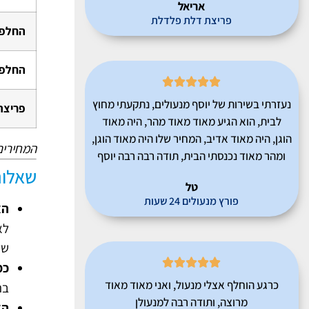
אריאל
פריצת דלת פלדלת
החלפת
החלפת





נעזרתי בשירות של יוסף מנעולים, נתקעתי מחוץ
פריצת
לבית, הוא הגיע מאוד מאוד מהר, היה מאוד
הוגן, היה מאוד אדיב, המחיר שלו היה מאוד הוגן,
המחירים
ומהר מאוד נכנסתי הבית, תודה רבה רבה יוסף
שאלות
טל
פורץ מנעולים 24 שעות
הא
לא
של





כמ
כרגע הוחלף אצלי מנעול, ואני מאוד מאוד
ברו
מרוצה, ותודה רבה למנעולן
הא