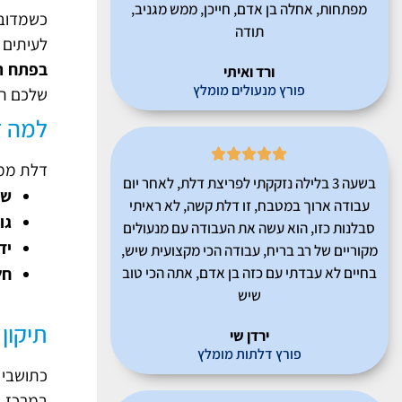
מפתחות, אחלה בן אדם, חייכן, ממש מגניב,
כשמדובר
תודה
לעיתים 
בפתח ת
ורד ואיתי
פורץ מנעולים מומלץ
שלכם ת
למה ד





דלת ממ"
בשעה 3 בלילה נזקקתי לפריצת דלת, לאחר יום
שק
עבודה ארוך במטבח, זו דלת קשה, לא ראיתי
גו
סבלנות כזו, הוא עשה את העבודה עם מנעולים
יד
מקוריים של רב בריח, עבודה הכי מקצועית שיש,
בחיים לא עבדתי עם כזה בן אדם, אתה הכי טוב
חל
שיש
תיקון
ירדן שי
פורץ דלתות מומלץ
כתושבי 
במרכז ה