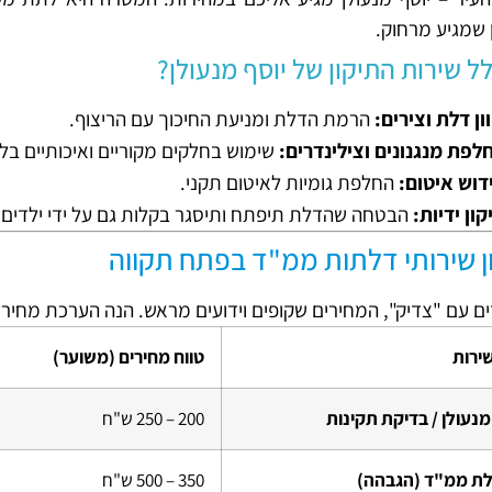
 שמגיע מרחוק.
ל שירות התיקון של יוסף מנעולן?
וון דלת וצירים:
הרמת הדלת ומניעת החיכוך עם הריצוף.
לפת מנגנונים וצילינדרים:
שימוש בחלקים מקוריים ואיכותיים בל
דוש איטום:
החלפת גומיות לאיטום תקני.
קון ידיות:
הבטחה שהדלת תיפתח ותיסגר בקלות גם על ידי ילדים.
ן שירותי דלתות ממ"ד בפתח תקווה
ם עם "צדיק", המחירים שקופים וידועים מראש. הנה הערכת מחיר 
ירות
טווח מחירים (משוער)
מנעולן / בדיקת תקינות
200 – 250 ש"ח
דלת ממ"ד (הגבהה)
350 – 500 ש"ח