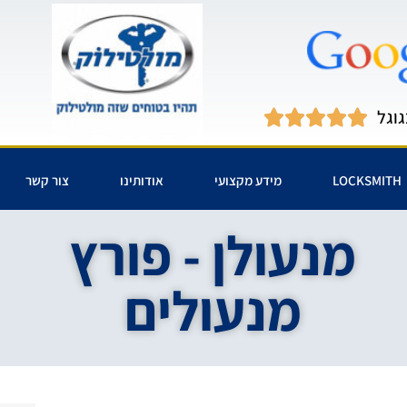
גוגל





LOCKSMITH
מידע מקצועי
אודותינו
צור קשר
מנעולן - פורץ
מנעולים