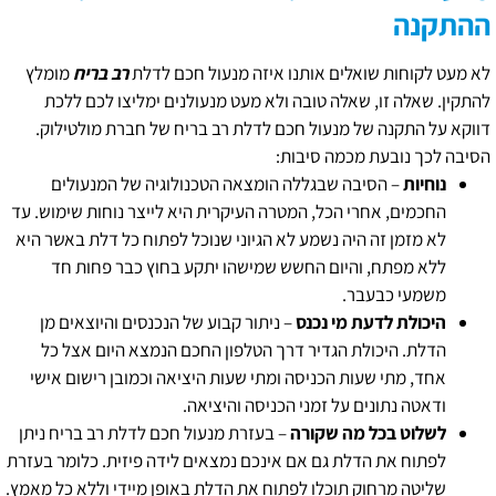
ההתקנה
לא מעט לקוחות שואלים אותנו איזה מנעול חכם לדלת
רב בריח
מומלץ
להתקין. שאלה זו, שאלה טובה ולא מעט מנעולנים ימליצו לכם ללכת
דווקא על התקנה של מנעול חכם לדלת רב בריח של חברת מולטילוק.
הסיבה לכך נובעת מכמה סיבות:
נוחיות
– הסיבה שבגללה הומצאה הטכנולוגיה של המנעולים
החכמים, אחרי הכל, המטרה העיקרית היא לייצר נוחות שימוש. עד
לא מזמן זה היה נשמע לא הגיוני שנוכל לפתוח כל דלת באשר היא
ללא מפתח, והיום החשש שמישהו יתקע בחוץ כבר פחות חד
משמעי כבעבר.
היכולת לדעת מי נכנס
– ניתור קבוע של הנכנסים והיוצאים מן
הדלת. היכולת הגדיר דרך הטלפון החכם הנמצא היום אצל כל
אחד, מתי שעות הכניסה ומתי שעות היציאה וכמובן רישום אישי
ודאטה נתונים על זמני הכניסה והיציאה.
לשלוט בכל מה שקורה
– בעזרת מנעול חכם לדלת רב בריח ניתן
לפתוח את הדלת גם אם אינכם נמצאים לידה פיזית. כלומר בעזרת
שליטה מרחוק תוכלו לפתוח את הדלת באופן מיידי וללא כל מאמץ.