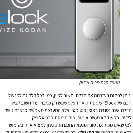
מנעול חכם מבית אילוק
וניתן לפתוח בעזרתה את הדלת. חשוב לציין, כמו בכל דלת גם למנעול
חכם של Elock יש מפתח, אך הוא משמש רק כגיבוי. עוד חשוב לציין,
הדלת אינה נסגרת באופן אוטומטי, אלא המערכת משמשת כבקרת גישה
לידית. כל עוד לא נעשה אימות, הידית מסתובבת על ריק.
למי שאינו מכיר את סוג המנעול החכם הזה, ניתן למצוא אותו בשימוש
בלא מעט חדרים של
בתי מלון
, בה כל המנגנון נמצא כלפי חוץ והתפעול