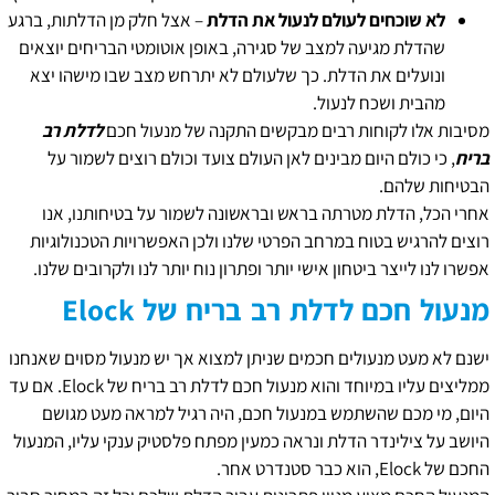
לא שוכחים לעולם לנעול את הדלת
– אצל חלק מן הדלתות, ברגע
שהדלת מגיעה למצב של סגירה, באופן אוטומטי הבריחים יוצאים
ונועלים את הדלת. כך שלעולם לא יתרחש מצב שבו מישהו יצא
מהבית ושכח לנעול.
מסיבות אלו לקוחות רבים מבקשים התקנה של מנעול חכם
לדלת רב
בריח
, כי כולם היום מבינים לאן העולם צועד וכולם רוצים לשמור על
הבטיחות שלהם.
אחרי הכל, הדלת מטרתה בראש ובראשונה לשמור על בטיחותנו, אנו
רוצים להרגיש בטוח במרחב הפרטי שלנו ולכן האפשרויות הטכנולוגיות
אפשרו לנו לייצר ביטחון אישי יותר ופתרון נוח יותר לנו ולקרובים שלנו.
מנעול חכם לדלת רב בריח
של
Elock
ישנם לא מעט מנעולים חכמים שניתן למצוא אך יש מנעול מסוים שאנחנו
ממליצים עליו במיוחד והוא מנעול חכם לדלת רב בריח של Elock. אם עד
היום, מי מכם שהשתמש במנעול חכם, היה רגיל למראה מעט מגושם
היושב על צילינדר הדלת ונראה כמעין מפתח פלסטיק ענקי עליו, המנעול
החכם של Elock, הוא כבר סטנדרט אחר.