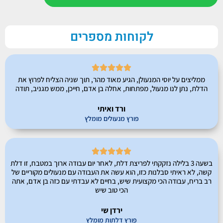
לקוחות מספרים





ממליצים על יוסי המנעולן, הגיע מאוד מהר, תוך שניה הצליח לפרוץ את
הדלת, נתן לנו מנעול, מפתחות, אחלה בן אדם, חייכן, ממש מגניב, תודה
ורד ואיתי
פורץ מנעולים מומלץ





בשעה 3 בלילה נזקקתי לפריצת דלת, לאחר יום עבודה ארוך במטבח, זו דלת
קשה, לא ראיתי סבלנות כזו, הוא עשה את העבודה עם מנעולים מקוריים של
רב בריח, עבודה הכי מקצועית שיש, בחיים לא עבדתי עם כזה בן אדם, אתה
הכי טוב שיש
ירדן שי
פורץ דלתות מומלץ