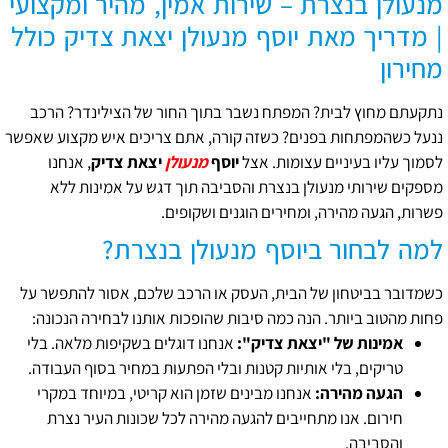
מנעולן בנצרת – שירות אמין, מהיר ומקצועי
| מדריך מאת יוסף מנעולן יצאת צדיק כולל
מחירון
נתקעתם מחוץ לבית? המפתח נשבר בתוך החור של הצילינדר? הרכב
ננעל כשהמפתחות בפנים? כשזה קורה, אתם צריכים איש מקצוע שאפשר
לסמוך עליו בעיניים עצומות. אצל
יוסף
מנעולן
יצאת צדיק
, אנחנו
מספקים שירותי מנעולן בנצרת והסביבה תוך דגש על אמינות ללא
פשרות, הגעה מהירה, ומחירים הוגנים ושקופים.
למה לבחור ביוסף מנעולן בנצרת?
כשמדובר בביטחון של הבית, העסק או הרכב שלכם, אסור להתפשר על
פחות מהטוב ביותר. הנה כמה סיבות שהופכות אותנו לבחירה הנכונה:
אמינות של "יצאת צדיק":
אנחנו דוגלים בשקיפות מלאה. בלי
טריקים, בלי אותיות קטנות ובלי הפתעות במחיר בסוף העבודה.
הגעה מהירה:
אנחנו מבינים שזמן הוא קריטי, במיוחד במקרי
חירום. אנו מתחייבים להגעה מהירה לכל שכונות העיר נצרת
והסביבה.