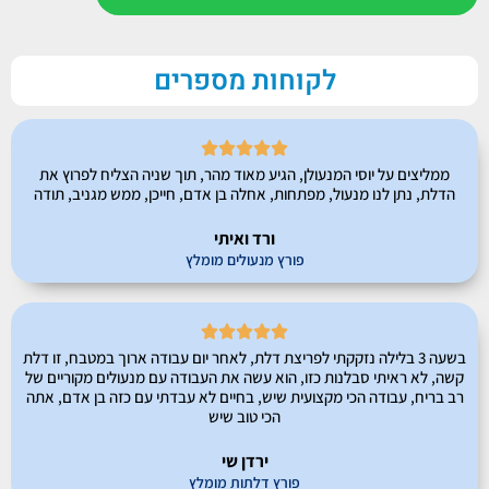
לקוחות מספרים





ממליצים על יוסי המנעולן, הגיע מאוד מהר, תוך שניה הצליח לפרוץ את
הדלת, נתן לנו מנעול, מפתחות, אחלה בן אדם, חייכן, ממש מגניב, תודה
ורד ואיתי
פורץ מנעולים מומלץ





בשעה 3 בלילה נזקקתי לפריצת דלת, לאחר יום עבודה ארוך במטבח, זו דלת
קשה, לא ראיתי סבלנות כזו, הוא עשה את העבודה עם מנעולים מקוריים של
רב בריח, עבודה הכי מקצועית שיש, בחיים לא עבדתי עם כזה בן אדם, אתה
הכי טוב שיש
ירדן שי
פורץ דלתות מומלץ